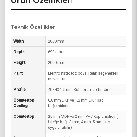
Ürün Özellikleri
Teknik Özellikler
Width
2000 mm
Depth
690 mm
Height
2000 mm
Paint
Elektrostatik toz boya. Renk seçenekleri
mevcuttur.
Profile
40X40 1.5 mm Kutu profil üretimdir.
Countertop
0,8 mm DKP ve 1,2 mm DKP saç
Coating
bağlantılıdır
Countertop
25 mm MDF ve 2 mm PVC Kaplamalıdır (
İsteğe bağlı 3 mm, 4 mm, 5 mm saç
uygulanabilir)