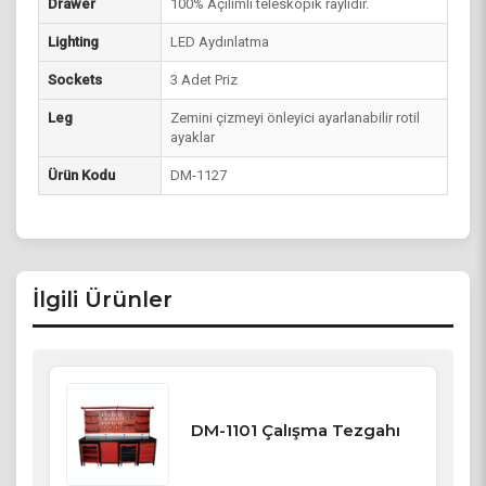
Drawer
100% Açılımlı teleskopik raylıdır.
Lighting
LED Aydınlatma
Sockets
3 Adet Priz
Leg
Zemini çizmeyi önleyici ayarlanabilir rotil
ayaklar
Ürün Kodu
DM-1127
İlgili Ürünler
DM-1101 Çalışma Tezgahı