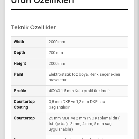
Ürün Özellikleri
Teknik Özellikler
Width
2000 mm
Depth
700 mm
Height
2000 mm
Paint
Elektrostatik toz boya. Renk seçenekleri
mevcuttur.
Profile
40X40 1.5 mm Kutu profil üretimdir.
Countertop
0,8 mm DKP ve 1,2 mm DKP saç
Coating
bağlantılıdır
Countertop
25 mm MDF ve 2 mm PVC Kaplamalıdır (
İsteğe bağlı 3 mm, 4 mm, 5 mm saç
uygulanabilir)