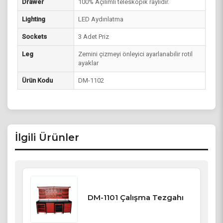
Drawer
100% Açılımlı teleskopik raylıdır.
Lighting
LED Aydınlatma
Sockets
3 Adet Priz
Leg
Zemini çizmeyi önleyici ayarlanabilir rotil
ayaklar
Ürün Kodu
DM-1102
İlgili Ürünler
DM-1101 Çalışma Tezgahı