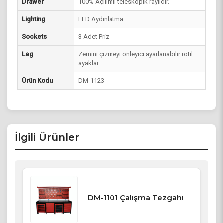
Drawer
100% Açılımlı teleskopik raylıdır.
Lighting
LED Aydınlatma
Sockets
3 Adet Priz
Leg
Zemini çizmeyi önleyici ayarlanabilir rotil
ayaklar
Ürün Kodu
DM-1123
İlgili Ürünler
DM-1101 Çalışma Tezgahı