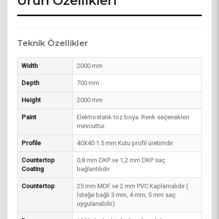
Ürün Özellikleri
Teknik Özellikler
Width
2000 mm
Depth
700 mm
Height
2000 mm
Paint
Elektrostatik toz boya. Renk seçenekleri
mevcuttur.
Profile
40X40 1.5 mm Kutu profil üretimdir.
Countertop
0,8 mm DKP ve 1,2 mm DKP saç
Coating
bağlantılıdır
Countertop
25 mm MDF ve 2 mm PVC Kaplamalıdır (
İsteğe bağlı 3 mm, 4 mm, 5 mm saç
uygulanabilir)