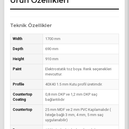
Ürün Özellikleri
Teknik Özellikler
Width
1700 mm
Depth
690 mm
Height
910 mm
Paint
Elektrostatik toz boya. Renk seçenekleri
mevcuttur.
Profile
40X40 1.5 mm Kutu profil üretimdir.
Countertop
0,8 mm DKP ve 1,2 mm DKP saç
Coating
bağlantılıdır
Countertop
25 mm MDF ve 2 mm PVC Kaplamalıdır (
İsteğe bağlı 3 mm, 4 mm, 5 mm saç
uygulanabilir)