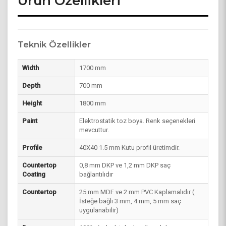
Ürün Özellikleri
Teknik Özellikler
Width
1700 mm
Depth
700 mm
Height
1800 mm
Paint
Elektrostatik toz boya. Renk seçenekleri
mevcuttur.
Profile
40X40 1.5 mm Kutu profil üretimdir.
Countertop
0,8 mm DKP ve 1,2 mm DKP saç
Coating
bağlantılıdır
Countertop
25 mm MDF ve 2 mm PVC Kaplamalıdır (
İsteğe bağlı 3 mm, 4 mm, 5 mm saç
uygulanabilir)